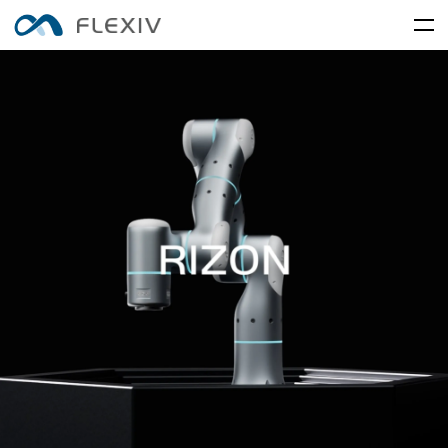
首页
自适应机器人
软件平台
周边产品
机器人系统
产品附件
应用
案例
RIZON · 拂晓
MOONLIGHT · 玄晖
培训中心
七轴自适应机器人
自适应并联机器人
前沿创新
移动出行
关于我们
全球伙伴
媒体中心
资源下载
English
简体中文
招贤纳士
ENLIGHT · 初昕
全感知自适应机器人
电子及电气设备
食品及快消品