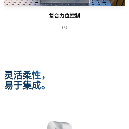
复合力位控制
3
/
5
灵活柔性，
易于集成。