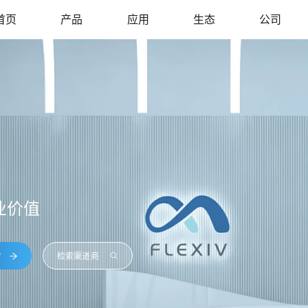
首页
产品
应用
生态
公司
机器人系统
产品附件
培训中心
关于我们
全球伙伴
媒体中心
OONLIGHT · 玄晖
移动出行
ENLIGHT · 初昕
电子及电气设备
资源下载
招贤纳士
自适应并联机器人
全感知自适应机器人
业价值
台
检索渠道商