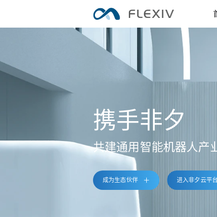
自适应机器人
应用
案例
软件平台
周边产品
RIZON · 拂晓
前沿创新
M
七轴自适应机器人
携手非夕
共建通用智能机器人产
成为生态伙伴
进入非夕云平