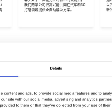
益
我们两家公司很高兴能共同在汽车和3C
以
需
打磨领域提供全自动解决方案。
新
Details
优秀合作伙伴
e content and ads, to provide social media features and to analy
 our site with our social media, advertising and analytics partn
 provided to them or that they’ve collected from your use of their